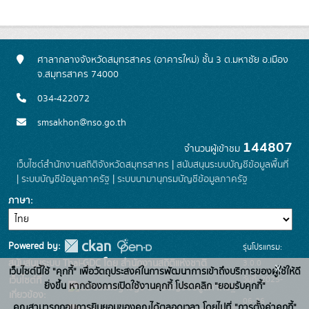
ศาลากลางจังหวัดสมุทรสาคร (อาคารใหม่) ชั้น 3 ต.มหาชัย อ.เมือง
จ.สมุทรสาคร 74000
034-422072
smsakhon@nso.go.th
144807
จำนวนผู้เข้าชม
เว็บไซต์สำนักงานสถิติจังหวัดสมุทรสาคร
|
สนับสนุนระบบบัญชีข้อมูลพื้นที่
|
ระบบบัญชีข้อมูลภาครัฐ
|
ระบบนามานุกรมบัญชีข้อมูลภาครัฐ
ภาษา
Powered by:
รุ่นโปรแกรม:
3.0.0
สนับสนุนระบบ Thai-GDC โดย สำนักงานสถิติแห่งชาติ
x
เว็บไซต์นี้ใช้ "คุกกี้" เพื่อวัตถุประสงค์ในการพัฒนาการเข้าถึงบริการของผู้ใช้ให้ดี
วันที่: 2025-
เว็บไซต์ที่
ยิ่งขึ้น หากต้องการเปิดใช้งานคุกกี้ โปรดคลิก "ยอมรับคุกกี้"
ระบบบัญชีข้อมูลภาครัฐ
เกี่ยวข้อง:
06-26
คุณสามารถถอนการยินยอมของคุณได้ตลอดเวลา โดยไปที่ "การตั้งค่าคุกกี้"