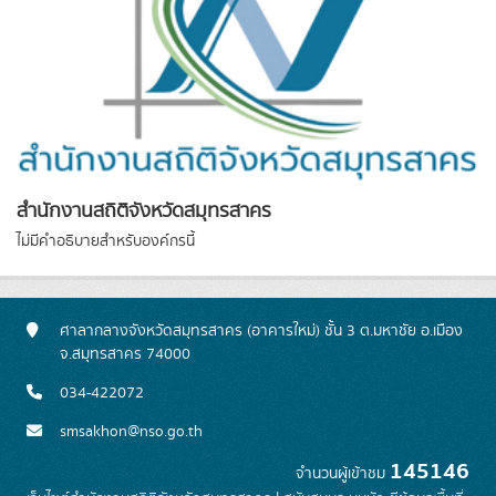
สำนักงานสถิติจังหวัดสมุทรสาคร
ไม่มีคำอธิบายสำหรับองค์กรนี้
ศาลากลางจังหวัดสมุทรสาคร (อาคารใหม่) ชั้น 3 ต.มหาชัย อ.เมือง
จ.สมุทรสาคร 74000
034-422072
smsakhon@nso.go.th
145146
จำนวนผู้เข้าชม