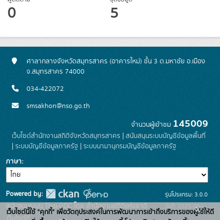
0
5
ศาลากลางจังหวัดสมุทรสาคร (อาคารใหม่) ชั้น 3 ต.มหาชัย อ.เมือง
จ.สมุทรสาคร 74000
034-422072
smsakhon@nso.go.th
145009
จำนวนผู้เข้าชม
เว็บไซต์สำนักงานสถิติจังหวัดสมุทรสาคร
|
สนับสนุนระบบบัญชีข้อมูลพื้นที่
|
ระบบบัญชีข้อมูลภาครัฐ
|
ระบบนามานุกรมบัญชีข้อมูลภาครัฐ
ภาษา
Powered by:
รุ่นโปรแกรม: 3.0.0
สนับสนุนระบบ Thai-GDC โดย สำนักงานสถิติแห่งชาติ
วันที่: 2025-06-
x
เว็บไซต์นี้ใช้ "คุกกี้" เพื่อวัตถุประสงค์ในการพัฒนาการเข้าถึงบริการของผู้ใช้ให้ดี
เว็บไซต์ที่