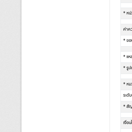
* หน่
ค่าคว
* ขอบ
* แหล
* รูป
* หม
ระดับช
* สั
เงื่อ