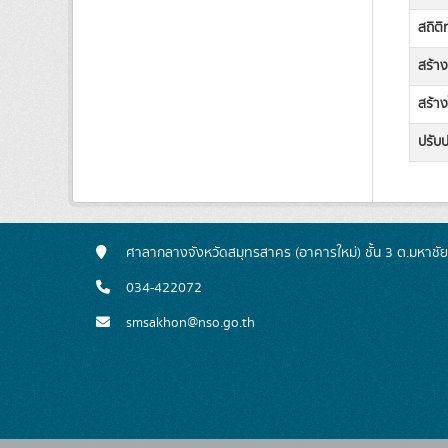
สถิต
สร้า
สร้าง
ปรับป
ศาลากลางจังหวัดสมุทรสาคร (อาคารใหม่) ชั้น 3 ต.มหาชั
034-422072
smsakhon@nso.go.th