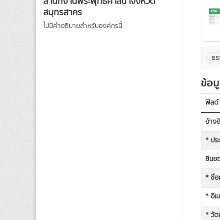
สำนักงานพระพุทธศาสนาจังหวัด
สมุทรสาคร
ไม่มีคำอธิบายสำหรับองค์กรนี้
ธร
ข้อม
ฟิลด์
อ้าง
* ประ
ยินยอ
* ชื่
* อีเ
* วัต