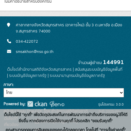
ไม่มีคำอธิบายสำหรับองค์กรนี้
ศาลากลางจังหวัดสมุทรสาคร (อาคารใหม่) ชั้น 3 ต.มหาชัย อ.เมือง
จ.สมุทรสาคร 74000
034-422072
smsakhon@nso.go.th
144991
จำนวนผู้เข้าชม
เว็บไซต์สำนักงานสถิติจังหวัดสมุทรสาคร
|
สนับสนุนระบบบัญชีข้อมูลพื้นที่
|
ระบบบัญชีข้อมูลภาครัฐ
|
ระบบนามานุกรมบัญชีข้อมูลภาครัฐ
ภาษา
Powered by:
รุ่นโปรแกรม: 3.0.0
สนับสนุนระบบ Thai-GDC โดย สำนักงานสถิติแห่งชาติ
วันที่: 2025-06-
x
เว็บไซต์นี้ใช้ "คุกกี้" เพื่อวัตถุประสงค์ในการพัฒนาการเข้าถึงบริการของผู้ใช้ให้ดี
เว็บไซต์ที่
26
ยิ่งขึ้น หากต้องการเปิดใช้งานคุกกี้ โปรดคลิก "ยอมรับคุกกี้"
ระบบบัญชีข้อมูลภาครัฐ
เกี่ยวข้อง:
คุณสามารถถอนการยินยอมของคุณได้ตลอดเวลา โดยไปที่ "การตั้งค่าคุกกี้"