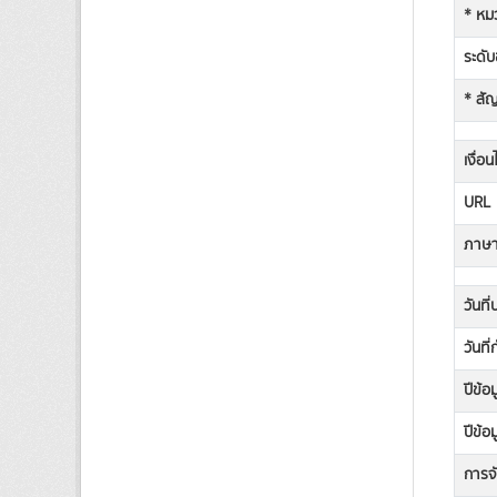
* หม
ระดับช
* สั
เงื่อ
URL
ภาษาท
วันที
วันที
ปีข้อ
ปีข้อ
การจั