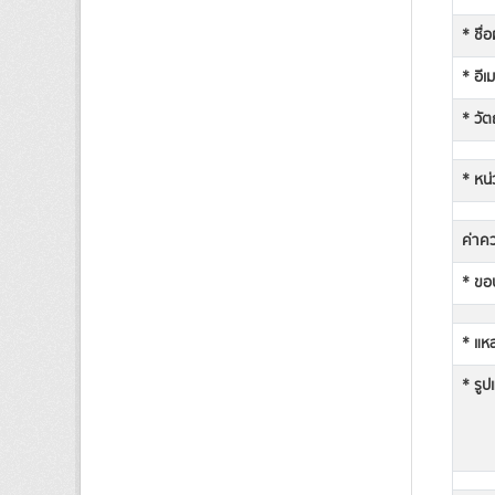
* ชื่
* อีเ
* วัต
* หน่
ค่าคว
* ขอบ
* แหล
* รูป