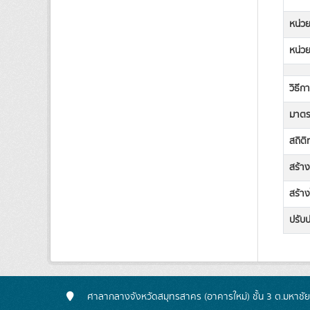
หน่วย
หน่วย
วิธีก
มาตรฐ
สถิต
สร้า
สร้าง
ปรับป
ศาลากลางจังหวัดสมุทรสาคร (อาคารใหม่) ชั้น 3 ต.มหาชั