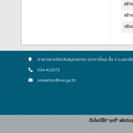
สร้า
สร้าง
ปรับป
ศาลากลางจังหวัดสมุทรสาคร (อาคารใหม่) ชั้น 3 ต.มหาชั
034-422072
smsakhon@nso.go.th
เว็บไซต์นี้ใช้ "คุกกี้" เพื