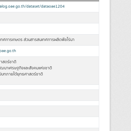
talog.oae.go.th/dataset/dataoae1204
เทศการเกษตร ส่วนสารสนเทศการผลิตพืชไร่นา
oae.go.th
าสตร์ชาติ
ฒนาเศรษฐกิจและสังคมแห่งชาติ
่บทภายใต้ยุทธศาสตร์ชาติ