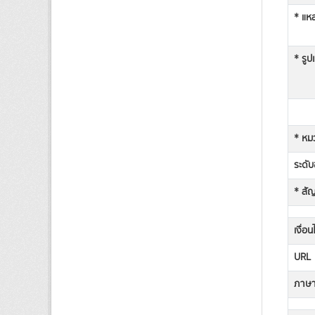
* แหล
* รูป
* หม
ระดับช
* สั
เงื่อ
URL
ภาษาท