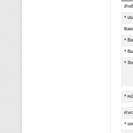
อ้าง
* ประ
ยินยอ
* ชื่
* อีเ
* วัต
* หน่
ค่าคว
* ขอบ