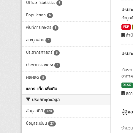
Official Statistics
6
ปริม
Population
6
ข้อมูล
พื้นที่การเกษตร
PDF
6
สำน
ขยะมูลฝอย
5
ประชากรศาสตร์
ปริม
5
ประชากรและเคหะ
5
เก็บรว
อากาศ.
ผลผลิต
5
XLSX
แสดง แท็ค เพิ่มเติม
สถาน
ประเภทชุดข้อมูล
ข้อมูลสถิติ
ผู้สูง
128
ข้อมูลระเบียน
27
จำนวนผ