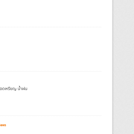
หยอดเหรียญ น้ำฝน
iews