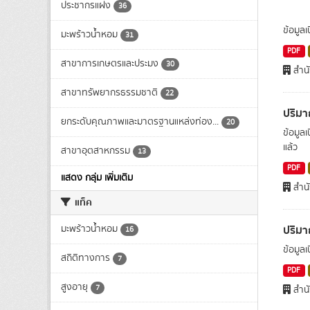
ประชากรแฝง
36
ข้อมูล
มะพร้าวน้ำหอม
31
PDF
สาขาการเกษตรและประมง
30
สำน
สาขาทรัพยากรธรรมชาติ
22
ปริมา
ยกระดับคุณภาพและมาตรฐานแหล่งท่อง...
20
ข้อมูล
แล้ว
สาขาอุตสาหกรรม
13
PDF
แสดง กลุ่ม เพิ่มเติม
สำน
แท็ค
ปริม
มะพร้าวน้ำหอม
16
ข้อมูล
สถิติทางการ
7
PDF
สูงอายุ
7
สำน