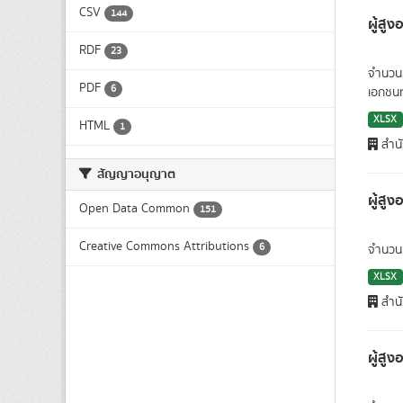
CSV
144
ผู้สู
RDF
23
จำนวนผ
PDF
6
เอกชนท
XLSX
HTML
1
สำนั
สัญญาอนุญาต
ผู้สูง
Open Data Common
151
Creative Commons Attributions
6
จำนวนผู
XLSX
สำนั
ผู้สู