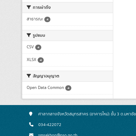
การเข้าถึง
สาธารณะ
4
รูปแบบ
CSV
4
XLSX
4
สัญญาอนุญาต
Open Data Common
4
ศาลากลางจังหวัดสมุทรสาคร (อาคารใหม่) ชั้น 3 ต.มหาชั
034-422072
smsakhon@nso.go.th