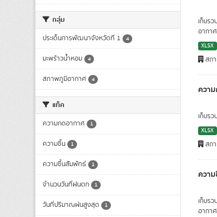
กลุ่ม
เก็บรว
อากาศ.
ประเด็นการพัฒนาจังหวัดที่ 1
4
XLSX
มะพร้าวน้ำหอม
สถาน
4
สภาพภูมิอากาศ
4
ความ
แท็ค
เก็บรว
ความกดอากาศ
1
XLSX
ความชื้น
สถาน
1
ความชื้นสัมพัทธ์
1
ความช
จำนวนวันที่ฝนตก
1
เก็บรว
วันที่ปริมาณฝนสูงสุด
1
อากาศ.