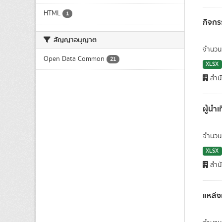
HTML
1
กิจกร
สัญญาอนุญาต
จำนวนก
Open Data Common
21
XLSX
สำนั
ผู้นำ
จำนวนผ
XLSX
สำนั
แหล่ง