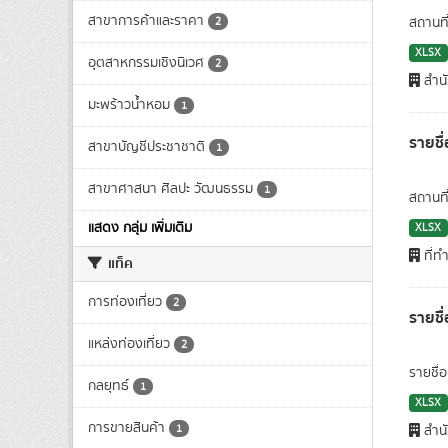
สาขาการค้าและราคา
สถานที
2
XLSX
อุตสาหกรรมเชิงนิเวศ
2
สำนั
มะพร้าวน้ำหอม
1
รายชื
สาขาบัญชีประชาชาติ
1
สาขาศาสนา ศิลปะ วัฒนธรรม
1
สถานที่
แสดง กลุ่ม เพิ่มเติม
XLSX
ที่ท
แท็ค
การท่องเที่ยว
2
รายช
แหล่งท่องเที่ยว
2
รายชื
กลยุทธ์
1
XLSX
การขายสินค้า
1
สำนั