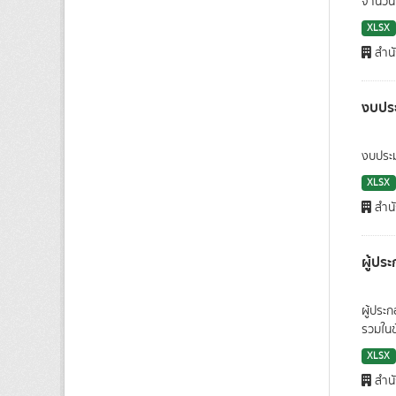
จำนวนแ
XLSX
สำนั
งบประ
งบประม
XLSX
สำนั
ผู้ปร
ผู้ประ
รวมในข
XLSX
สำนั