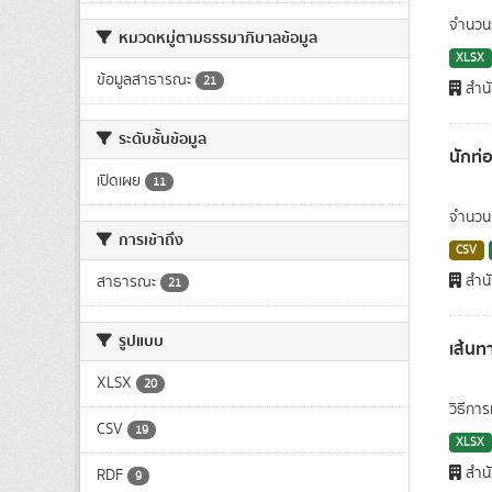
จำนวนร
หมวดหมู่ตามธรรมาภิบาลข้อมูล
XLSX
ข้อมูลสาธารณะ
21
สำนั
ระดับชั้นข้อมูล
นักท่อ
เปิดเผย
11
จำนวนน
การเข้าถึง
CSV
สำนั
สาธารณะ
21
รูปแบบ
เส้นท
XLSX
20
วิธีกา
CSV
19
XLSX
สำนั
RDF
9