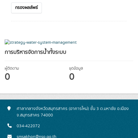
กรองผลลัพธ์
การบริหารจัดการน้ำทั้งระบบ
ผู้ติดตาม
ชุดข้อมูล
0
0
ศาลากลางจังหวัดสมุทรสาคร (อาคารใหม่) ชั้น 3 ต.มหาชัย อ.เมือง
จ.สมุทรสาคร 74000
034-422072
smsakhon@nso.go.th