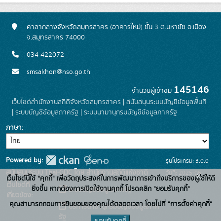
ศาลากลางจังหวัดสมุทรสาคร (อาคารใหม่) ชั้น 3 ต.มหาชัย อ.เมือง
จ.สมุทรสาคร 74000
034-422072
smsakhon@nso.go.th
145146
จำนวนผู้เข้าชม
เว็บไซต์สำนักงานสถิติจังหวัดสมุทรสาคร
|
สนับสนุนระบบบัญชีข้อมูลพื้นที่
|
ระบบบัญชีข้อมูลภาครัฐ
|
ระบบนามานุกรมบัญชีข้อมูลภาครัฐ
ภาษา
Powered by:
รุ่นโปรแกรม: 3.0.0
สนับสนุนระบบ Thai-GDC โดย สำนักงานสถิติแห่งชาติ
วันที่: 2025-06-
x
เว็บไซต์นี้ใช้ "คุกกี้" เพื่อวัตถุประสงค์ในการพัฒนาการเข้าถึงบริการของผู้ใช้ให้ดี
เว็บไซต์ที่
26
ยิ่งขึ้น หากต้องการเปิดใช้งานคุกกี้ โปรดคลิก "ยอมรับคุกกี้"
ระบบบัญชีข้อมูลภาครัฐ
เกี่ยวข้อง:
คุณสามารถถอนการยินยอมของคุณได้ตลอดเวลา โดยไปที่ "การตั้งค่าคุกกี้"
บริการนามานุกรมบัญชีข้อมูลภาค
รัฐ