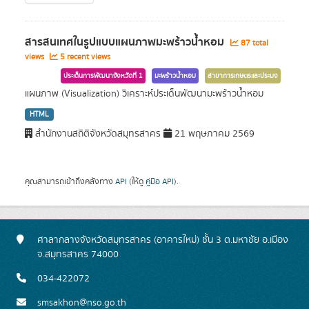
สารสนเทศในรูปแบบแผนภาพมะพร้าวน้ำหอม
87 total
views
5 recent views
ประเด็นการพัฒนาจังหวัดที่ 1
มะพร้าวน้ำหอม
สาขาการเกษตรและประมง
แผนภาพ (Visualization) วิเคราะห์ประเด็นพัฒนามะพร้าวน้ำหอม
HTML
สำนักงานสถิติจังหวัดสมุทรสาคร
21 พฤษภาคม 2569
คุณสามารถเข้าถึงคลังทาง
API
(ให้ดู
คู่มือ API
).
ศาลากลางจังหวัดสมุทรสาคร (อาคารใหม่) ชั้น 3 ต.มหาชัย อ.เมือง
จ.สมุทรสาคร 74000
034-422072
smsakhon@nso.go.th